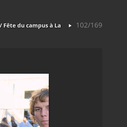
102/169
/ Fête du campus à La