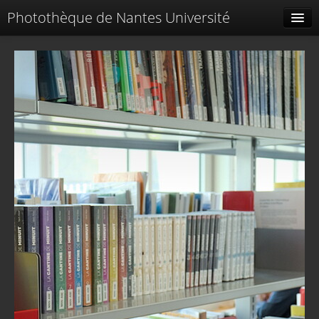
Photothèque de Nantes Université
Tags liés
Spéciales
Menu
Identification